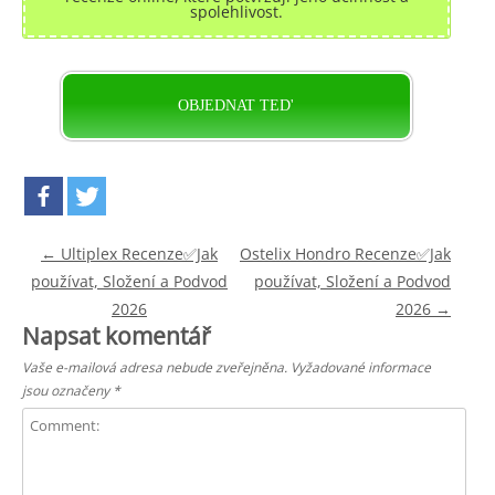
spolehlivost.
OBJEDNAT TED'
Post navigation
←
Ultiplex Recenze✅Jak
Ostelix Hondro Recenze✅Jak
používat, Složení a Podvod
používat, Složení a Podvod
2026
2026
→
Napsat komentář
Vaše e-mailová adresa nebude zveřejněna.
Vyžadované informace
jsou označeny
*