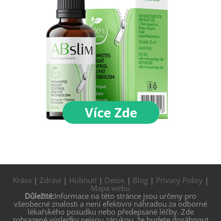
Krása
|
Zdraví
|
Hubnutí
|
Detox
|
Blog
|
Privacy Policy
|
Mapa webu
Důležité:
Informace na této stránce jsou určeny pro
všeobecné znalosti a není efektivní náhradou za odborné
lékařského posudku nebo předepsané léčby. Zde
zobrazené výsledky nejsou zárukou, že budete dosáhnout