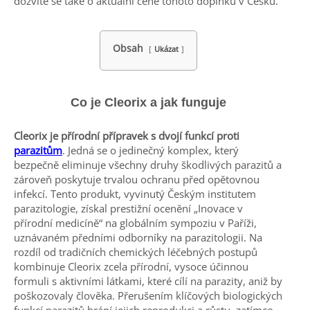
dozvíte se také o aktuální ceně tohoto doplňku v Česku.
Obsah
Ukázat
Co je Cleorix a jak funguje
Cleorix je přírodní přípravek s dvojí funkcí proti
parazitům
. Jedná se o jedinečný komplex, který
bezpečně eliminuje všechny druhy škodlivých parazitů a
zároveň poskytuje trvalou ochranu před opětovnou
infekcí. Tento produkt, vyvinutý Českým institutem
parazitologie, získal prestižní ocenění „Inovace v
přírodní medicíně“ na globálním sympoziu v Paříži,
uznávaném předními odborníky na parazitologii. Na
rozdíl od tradičních chemických léčebných postupů
kombinuje Cleorix zcela přírodní, vysoce účinnou
formuli s aktivními látkami, které cílí na parazity, aniž by
poškozovaly člověka. Přerušením klíčových biologických