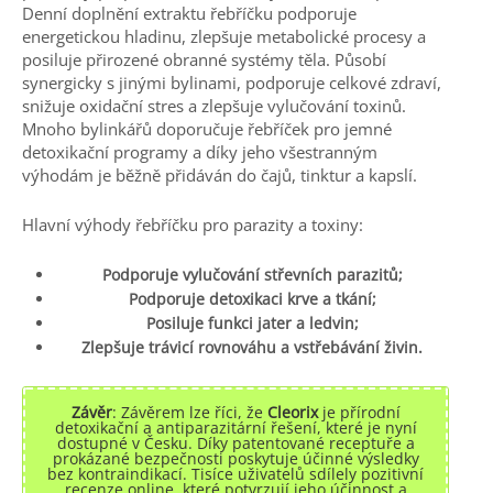
Denní doplnění extraktu řebříčku podporuje
energetickou hladinu, zlepšuje metabolické procesy a
posiluje přirozené obranné systémy těla. Působí
synergicky s jinými bylinami, podporuje celkové zdraví,
snižuje oxidační stres a zlepšuje vylučování toxinů.
Mnoho bylinkářů doporučuje řebříček pro jemné
detoxikační programy a díky jeho všestranným
výhodám je běžně přidáván do čajů, tinktur a kapslí.
Hlavní výhody řebříčku pro parazity a toxiny:
Podporuje vylučování střevních parazitů;
Podporuje detoxikaci krve a tkání;
Posiluje funkci jater a ledvin;
Zlepšuje trávicí rovnováhu a vstřebávání živin.
Závěr
: Závěrem lze říci, že
Cleorix
je přírodní
detoxikační a antiparazitární řešení, které je nyní
dostupné v Česku. Díky patentované receptuře a
prokázané bezpečnosti poskytuje účinné výsledky
bez kontraindikací. Tisíce uživatelů sdílely pozitivní
recenze online, které potvrzují jeho účinnost a