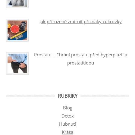
Jak přirozeně zmírnit příznaky cukrovky
Prostatu | Chrání prostatu před hyperplazií a
prostatitidou
RUBRIKY
Blog
Detox
Hubnutí
Krása