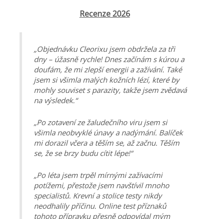
Recenze 2026
„Objednávku Cleorixu jsem obdržela za tři
dny – úžasně rychle! Dnes začínám s kúrou a
doufám, že mi zlepší energii a zažívání. Také
jsem si všimla malých kožních lézí, které by
mohly souviset s parazity, takže jsem zvědavá
na výsledek.“
„Po zotavení ze žaludečního viru jsem si
všimla neobvyklé únavy a nadýmání. Balíček
mi dorazil včera a těším se, až začnu. Těším
se, že se brzy budu cítit lépe!“
„Po léta jsem trpěl mírnými zažívacími
potížemi, přestože jsem navštívil mnoho
specialistů. Krevní a stolice testy nikdy
neodhalily příčinu. Online test příznaků
tohoto přípravku přesně odpovídal mým