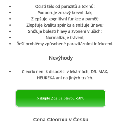
Očistí tělo od parazitů a toxinů;
Podporuje zdravý krevní tlak;
Zlepšuje kognitivní funkce a paměť;
Zlepšuje kvalitu spánku a snižuje únavu;
Snižuje bolesti hlavy a zvonění v uších;
Normalizuje trávení;
Řeší problémy způsobené parazitárními infekcemi.
Nevýhody
Cleorix není k dispozici v lékárnách, DR. MAX,
HEUREKA ani na jiných trzích.
Nakupte Zde Se Slevou -50%
Cena Cleorixu v Česku