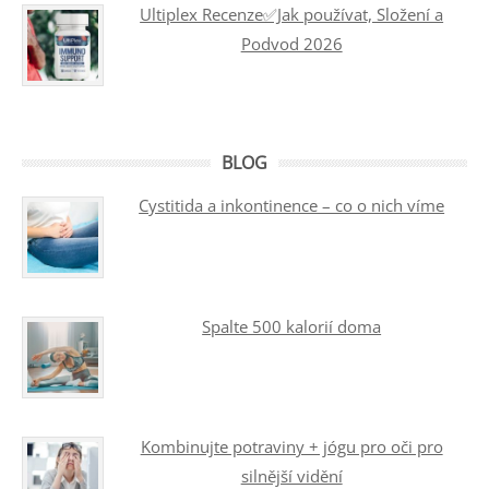
Ultiplex Recenze✅Jak používat, Složení a
Podvod 2026
BLOG
Cystitida a inkontinence – co o nich víme
Spalte 500 kalorií doma
Kombinujte potraviny + jógu pro oči pro
silnější vidění