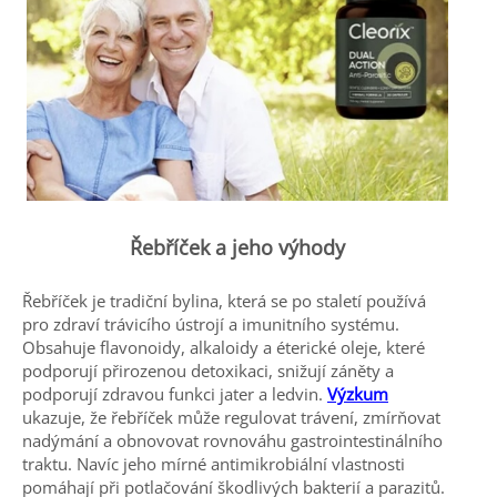
Řebříček a jeho výhody
Řebříček je tradiční bylina, která se po staletí používá
pro zdraví trávicího ústrojí a imunitního systému.
Obsahuje flavonoidy, alkaloidy a éterické oleje, které
podporují přirozenou detoxikaci, snižují záněty a
podporují zdravou funkci jater a ledvin.
Výzkum
ukazuje, že řebříček může regulovat trávení, zmírňovat
nadýmání a obnovovat rovnováhu gastrointestinálního
traktu. Navíc jeho mírné antimikrobiální vlastnosti
pomáhají při potlačování škodlivých bakterií a parazitů.