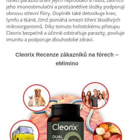
funkcí parazitů brání jejich reprodukci a růstu, zatímco
jeho imunostimulační a protizánětlivé složky podporují
obnovu střevní flóry. Doplněk také detoxikuje krev,
lymfu a tkáně, čímž pomáhá omezit šíření škodlivých
mikroorganismů. Díky tomuto holistickému přístupu
Cleorix bezpečně a účinně odstraňuje parazity, posiluje
imunitu a podporuje dlouhodobé zdraví.
Cleorix Recenze zákazníků na fórech –
eMimino