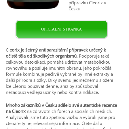
přípravku Cleorix v
Česku.
OFICIÁLNÍ STRÁNKA
Cl
eorix je šetrný antiparazitární přípravek určený k
očistě těla od škodlivých organismů
. Podporuje také
celkovou detoxikaci, pomáhá udržovat metabolickou
rovnováhu a posiluje imunitní obranu. Jeho pokročilá
formule kombinuje pečlivě vybrané bylinné extrakty a
další přírodní složky. Díky svému jedinečnému složení
lze Cleorix používat denně, aniž by způsoboval
nežádoucí vedlejší účinky nebo kontraindikace.
Mnoho zákazníků v Česku sdílelo své autentické recenze
na Cleorix
na zdravotních fórech a sociálních médiích.
Analyzovali jsme tuto zpětnou vazbu a vybrali jsme pro
čtenáře ty nejrelevantnější informace. Čtěte dál a