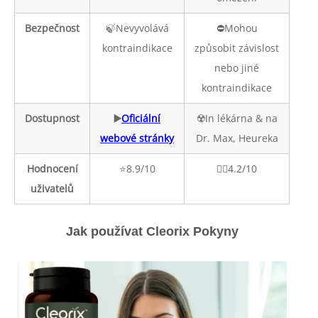
Bezpečnost
🍃Nevyvolává
⛔️Mohou
kontraindikace
způsobit závislost
nebo jiné
kontraindikace
Dostupnost
▶️
Oficiální
☢️In lékárna & na
webové stránky
Dr. Max, Heureka
Hodnocení
⭐️8.9/10
👎🏼4.2/10
uživatelů
Jak používat Cleorix Pokyny