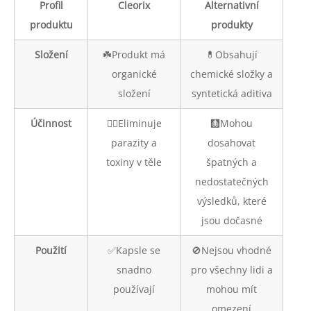
Profil
Cleorix
Alternativní
produktu
produkty
Složení
☘️Produkt má
💊Obsahují
organické
chemické složky a
složení
syntetická aditiva
Účinnost
👍🏼Eliminuje
🩻Mohou
parazity a
dosahovat
toxiny v těle
špatných a
nedostatečných
výsledků, které
jsou dočasné
Použití
✅Kapsle se
🚫Nejsou vhodné
snadno
pro všechny lidi a
používají
mohou mít
omezení