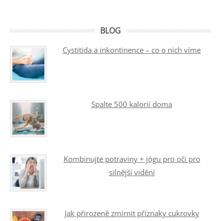
BLOG
Cystitida a inkontinence – co o nich víme
Spalte 500 kalorií doma
Kombinujte potraviny + jógu pro oči pro
silnější vidění
Jak přirozeně zmírnit příznaky cukrovky