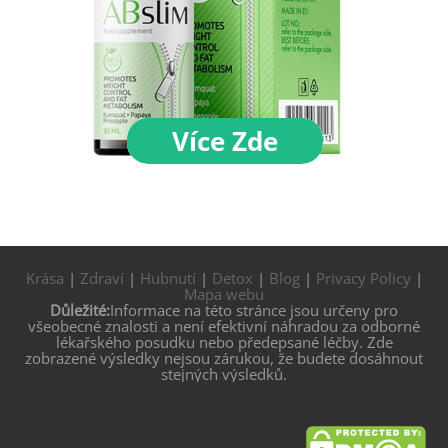
Krása
|
Zdraví
|
Hubnutí
|
Detox
|
Blog
|
Privacy Policy
|
Mapa webu
Důležité:
Informace na této stránce jsou určeny pro
všeobecné znalosti a není efektivní náhradou za odborné
lékařského posudku nebo předepsané léčby. Zde
zobrazené výsledky nejsou zárukou, že budete dosáhnout
stejných výsledků.