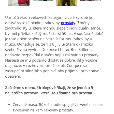
U mužů všech věkových kategorií v celé Evropě je
děsivě vysoká hladina rakoviny
prostaty
. Změny
životního stylu, které mohou zlepšit individuální šance,
by měl přivítat každý muž starší 50 let. V současné době
je toto onemocnění nejčastější formou rakoviny u
mužů. Odhaduje se, že 1 z 8 ji v určitém okamžiku
svého života vyvine. Dokonce i herec Ben Stiller se
nedávno rozpovídal o svém boji s rakovinou prostaty.
Naštěstí se mu podařilo dostat se dobře, díky včasné
diagnóze. V rozhovoru pro časopis Conquer radí
zástupcům silnějšího pohlaví, aby přijímali preventivní
opatření.
Začněme s menu. Urologové říkají, že se jedná o 5
nejlepších potravin, které jsou špatné pro prostatu:
Červené maso. Různé studie spojují červené maso se
zvýšeným rizikem rakoviny prostaty.