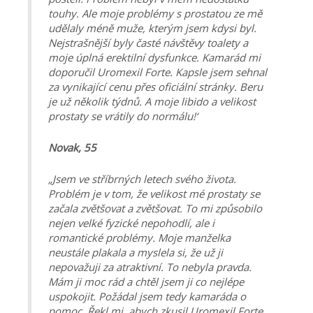
touhy. Ale moje problémy s prostatou ze mě
udělaly méně muže, kterým jsem kdysi byl.
Nejstrašnější byly časté návštěvy toalety a
moje úplná erektilní dysfunkce. Kamarád mi
doporučil Uromexil Forte. Kapsle jsem sehnal
za vynikající cenu přes oficiální stránky. Beru
je už několik týdnů. A moje libido a velikost
prostaty se vrátily do normálu!‘
Novak, 55
„Jsem ve stříbrných letech svého života.
Problém je v tom, že velikost mé prostaty se
začala zvětšovat a zvětšovat. To mi způsobilo
nejen velké fyzické nepohodlí, ale i
romantické problémy. Moje manželka
neustále plakala a myslela si, že už ji
nepovažuji za atraktivní. To nebyla pravda.
Mám ji moc rád a chtěl jsem ji co nejlépe
uspokojit. Požádal jsem tedy kamaráda o
pomoc. Řekl mi, abych zkusil Uromexil Forte.