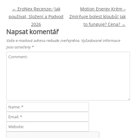
Post navigation
←
EroNex Recenze✅Jak
Motion Energy Krém –
používat, Složení a Podvod
Zmírňuje bolest kloubů! Jak
2026
to funguje? Cena?
→
Napsat komentář
Vaše e-mailová adresa nebude zveřejněna.
Vyžadované informace
jsou označeny
*