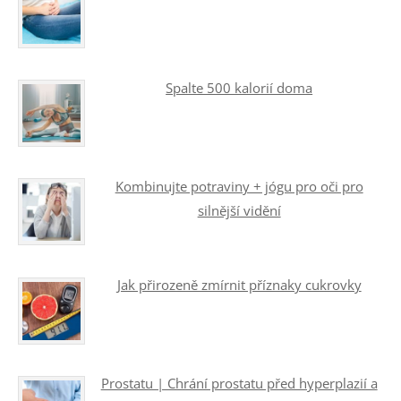
Spalte 500 kalorií doma
Kombinujte potraviny + jógu pro oči pro
silnější vidění
Jak přirozeně zmírnit příznaky cukrovky
Prostatu | Chrání prostatu před hyperplazií a