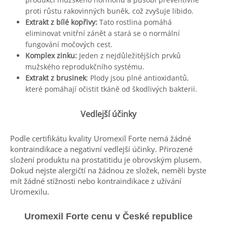
proti růstu rakovinných buněk, což zvyšuje libido.
Extrakt z bílé kopřivy:
Tato rostlina pomáhá
eliminovat vnitřní zánět a stará se o normální
fungování močových cest.
Komplex zinku:
Jeden z nejdůležitějších prvků
mužského reprodukčního systému.
Extrakt z brusinek
: Plody jsou plné antioxidantů,
které pomáhají očistit tkáně od škodlivých bakterií.
Vedlejší účinky
Podle certifikátu kvality Uromexil Forte nemá žádné
kontraindikace a negativní vedlejší účinky. Přirozené
složení produktu na prostatitidu je obrovským plusem.
Dokud nejste alergičtí na žádnou ze složek, neměli byste
mít žádné stížnosti nebo kontraindikace z užívání
Uromexilu.
Uromexil Forte cenu v České republice