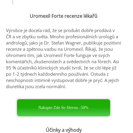
Uromexil Forte recenze lékařů
Výrobce je docela rád, že se produkt dobře prodává v
ČR
a ve zbytku světa. Mnoho profesionálních urologů a
andrologů, jako je Dr. Stefan Wagner, publikuje pozitivní
recenze a zpětnou vazbu na Uromexil. Říkají, že jsou
ohromeni tím, jak Uromexil Forte funguje ve svých
komentářích, zkušenostech a svědectvích na fórech. Asi
95 % účastníků klinických studií tvrdí, že se cítí lépe již
po 1-2 týdnech každodenního používání. Ostuda z
neschopnosti intimně vystupovat dobře je pryč. A jejich
diuretika jsou zcela normální.
Nakupte Zde Se Slevou -50%
Účinky a výhody