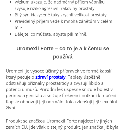
Výzkum ukazuje, že nadměrný příjem vápníku
zvyšuje riziko agresivní rakoviny prostaty.
Bílý sýr. Nasycené tuky zrychlí velikost prostaty.
Pravidelný příjem vede k mnoha zánětům v celém
těle.
Dělejte, co můžete, abyste pili mírně.
Uromexil Forte – co to je a k čemu se
používá
Uromexil je vysoce účinný přípravek ve formě kapslí,
který pečuje o
zdraví prostaty
. Tablety úspěšně
odstraňují příznaky prostatitidy a zvyšují libido a
potenci u mužů. Přírodní lék úspěšně snižuje bolest v
perineu a genitálu a snižuje frekvenci nutkání k močení.
Kapsle obnovují její normální tok a zlepšují její sexuální
život.
Produkt se značkou Uromexil Forte najdete i v jiných
zemích EU. Jde však o stejný produkt, jen značka již byla