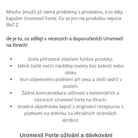
Mnoho ]mužů již nemá problémy s prostatou, a to díky
kapslím Uromexil Forte. Co se jim na produktu nejvíce
líbí? Z
de je to, co sdílejí v recenzich a doporučeních Uromexil
na fórech!
Zcela přirozené zlepšení funkce prostaty;
Méně časté noční návštěvy toalety bez bolesti nebo
otoku
Více vzájemného potěšení při sexu a delší výdrž v
posteli;
Žádné kontraindikace stížností v komentářích a
názorech Uromexil Forte na fórech;
Snadná objednávka kapslí s originální recepturou s
platbami na dobírku na oficiálních stránkách
výrobce;
Uromexil Forte
užívání a dávkování