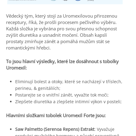
Vědecký tým, který stojí za Uromexilovou přirozenou
receptury, říká, že prošli procesem pečlivého výběru.
Každá složka je vybrána pro svou přesnou schopnost
zvýšit diuretika a usnadnit močení. Obsah kapslí
prostaty zmírňuje zánět a pomáhá mužům stát se
romantickými hřebci.
To jsou hlavní výsledky, které lze dosáhnout s tobolky
Uromexil:
Eliminují bolest a otoky, které se nacházejí v tříslech,
perineu, & genitáliích;
Postarejte se o vnitřní zánět, vyvažte tok moči;
Zlepšete diuretika a zlepšete intimní výkon v posteli;
Hlavními složkami tobolek Uromexil Forte jsou:
Saw Palmetto (Serenoa Repens) Extrakt
: Vyvažuje
produkci mužského hormonu a působí preventivně