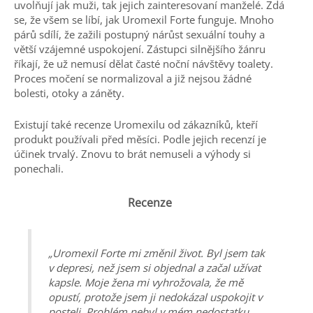
uvolňují jak muži, tak jejich zainteresovaní manželé. Zdá
se, že všem se líbí, jak Uromexil Forte funguje. Mnoho
párů sdílí, že zažili postupný nárůst sexuální touhy a
větší vzájemné uspokojení. Zástupci silnějšího žánru
říkají, že už nemusí dělat časté noční návštěvy toalety.
Proces močení se normalizoval a již nejsou žádné
bolesti, otoky a záněty.
Existují také recenze Uromexilu od zákazníků, kteří
produkt používali před měsíci. Podle jejich recenzí je
účinek trvalý. Znovu to brát nemuseli a výhody si
ponechali.
Recenze
„Uromexil Forte mi změnil život. Byl jsem tak
v depresi, než jsem si objednal a začal užívat
kapsle. Moje žena mi vyhrožovala, že mě
opustí, protože jsem ji nedokázal uspokojit v
posteli. Problém nebyl v mém nedostatku