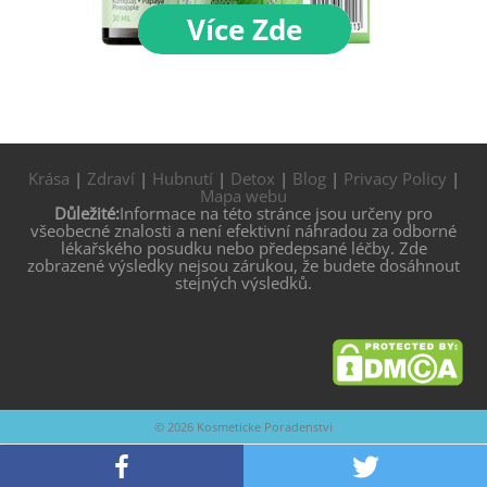
Krása
|
Zdraví
|
Hubnutí
|
Detox
|
Blog
|
Privacy Policy
|
Mapa webu
Důležité:
Informace na této stránce jsou určeny pro
všeobecné znalosti a není efektivní náhradou za odborné
lékařského posudku nebo předepsané léčby. Zde
zobrazené výsledky nejsou zárukou, že budete dosáhnout
stejných výsledků.
© 2026
Kosmeticke Poradenstvi