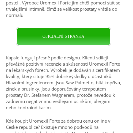
posteli. Výrobce Uromexil Forte jim chtěl pomoci stát se
trvalejšími intimně, čímž se velikost prostaty vrátila do
normálu.
OFICIÁLNÍ STRÁNKA
Kapsle fungují přesně podle designu. Klienti sdílejí
převážně pozitivní
recenzie
a
skúsenosti
Uromexil Forte
na lékařských fórech. Výrobek je dodáván s certifikátem
kvality, který cituje 95% dobré výsledky u účastníků.
Hlavními ingrediencemi jsou Saw Palmetto, bílá kopřiva,
zinek a brusinky. Jsou doporučovány terapeutem
prostaty Dr. Stefanem Wagnerem, protože nevedou k
žádnému negativnímu vedlejším účinkům, alergiím
nebo kontraindikacím.
Kde koupit Uromexil Forte za dobrou cenu online v
České republice
? Existuje mnoho podvodů na