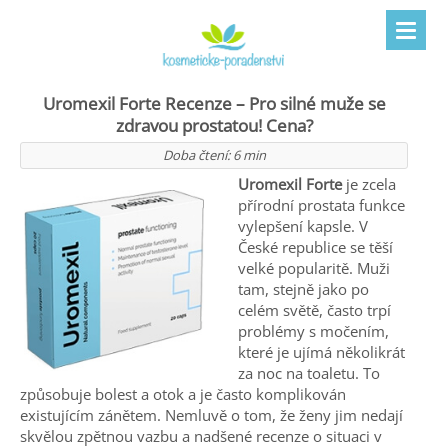
Uromexil Forte Recenze – Pro silné muže se
zdravou prostatou! Cena?
Doba čtení:
6
min
Uromexil Forte
je zcela
přírodní prostata funkce
vylepšení kapsle. V
České republice
se těší
velké popularitě. Muži
tam, stejně jako po
celém světě, často trpí
problémy s močením,
které je ujímá několikrát
za noc na toaletu. To
způsobuje bolest a otok a je často komplikován
existujícím zánětem. Nemluvě o tom, že ženy jim nedají
skvělou zpětnou vazbu a nadšené recenze o situaci v