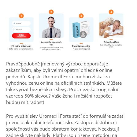
Pravděpodobně jmenovaný výrobce doporučuje
zákazníkům, aby byli velmi opatrní ohledně online
podvodů. Kapsle Uromexil Forte mohou získat za
výhodnou cenu online na oficiálních stránkách. Můžete
také využít běžné akční slevy. Proč nezískat originální
vzorec s 50% slevou? Vaše žena i měsíční rozpočet
budou mít radost!
Pro využití slev Uromexil Forte stačí do formuláře zadat
jméno a aktuální telefonní číslo. Zástupce distribuční
společnosti vás bude obratem kontaktovat. Neexistují
žádné skryté náklady. Platby jsou řízeny metodou na