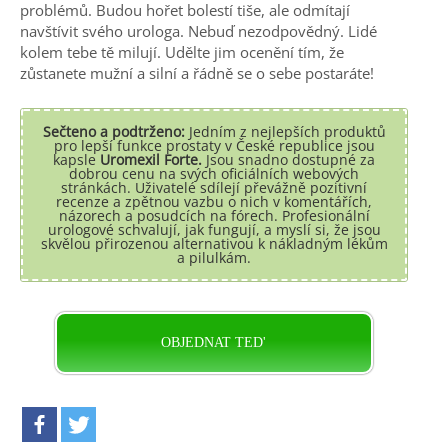
problémů. Budou hořet bolestí tiše, ale odmítají
navštívit svého urologa. Nebuď nezodpovědný. Lidé
kolem tebe tě milují. Udělte jim ocenění tím, že
zůstanete mužní a silní a řádně se o sebe postaráte!
Sečteno a podtrženo:
Jedním z nejlepších produktů
pro lepší funkce prostaty v České republice jsou
kapsle
Uromexil Forte.
Jsou snadno dostupné za
dobrou cenu na svých oficiálních webových
stránkách. Uživatelé sdílejí převážně pozitivní
recenze a zpětnou vazbu o nich v komentářích,
názorech a posudcích na fórech. Profesionální
urologové schvalují, jak fungují, a myslí si, že jsou
skvělou přirozenou alternativou k nákladným lékům
a pilulkám.
OBJEDNAT TED'