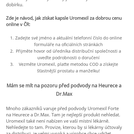
dobírku.
Zde je návod, jak získat kapsle Uromexil za dobrou cenu
online v ČR:
Zadejte své jméno a aktuální telefonní číslo do online
formuláře na oficiálních stránkách
Přijměte hovor od úředníka distribuční společnosti a
uveďte podrobnosti o doručení
Vezměte Uromexil, plaťte metodou COD a získejte
šťastnější prostatu a manželku!
Mám se mít na pozoru před podvody na Heurece a
Dr.Max
Mnoho zákazníků varuje před podvody Uromexil Forte
na Heurece a Dr.Max. Tam je nejlepší produkt nehledat.
Uromexil také není nabízen ve vaší místní lékárně.
Nehledejte to tam. Provize, kterou by si lékárny účtovaly
za distribuci, je velmi vysoká a výrobce chce udržet