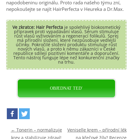
napodobeninu originálu. Proto rada našeho týmu zní,
nepokoušejte se najít HairPerfecta v Heureka a Dr.Max.
Ve zkratce: Hair Perfecta
je spolehlivý biokosmetický
přípravek proti vypadávání vlasů. Sérum stimuluje
růst vlasů vyživováním a regenerací folikulů. Sprej
má přírodní složení, které nezpůsobuje vedlejší
účinky. Pokročilé složení produktu stimuluje růst
nových vlasů, a proto k němu zákazníci v České
republice sdílejí pozitivní komentáře a doporučení.
Tento nástroj funguje lépe než konkurenční značky
na trhu.
OBJEDNAT TED'
Post navigation
←
Tonerin – normalizuje
Veniselle krem – přírodní lék
krev a stabilizuje zdraví!
na křečové žíly? Recenze