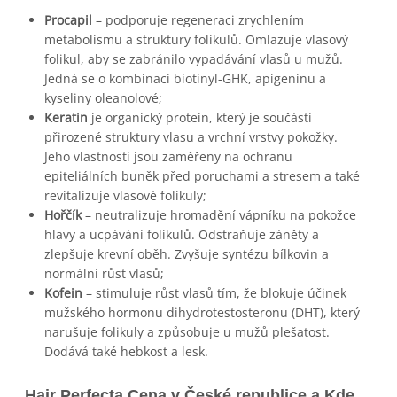
Procapil
– podporuje regeneraci zrychlením
metabolismu a struktury folikulů. Omlazuje vlasový
folikul, aby se zabránilo vypadávání vlasů u mužů.
Jedná se o kombinaci biotinyl-GHK, apigeninu a
kyseliny oleanolové;
Keratin
je organický protein, který je součástí
přirozené struktury vlasu a vrchní vrstvy pokožky.
Jeho vlastnosti jsou zaměřeny na ochranu
epiteliálních buněk před poruchami a stresem a také
revitalizuje vlasové folikuly;
Hořčík
– neutralizuje hromadění vápníku na pokožce
hlavy a ucpávání folikulů. Odstraňuje záněty a
zlepšuje krevní oběh. Zvyšuje syntézu bílkovin a
normální růst vlasů;
Kofein
– stimuluje růst vlasů tím, že blokuje účinek
mužského hormonu dihydrotestosteronu (DHT), který
narušuje folikuly a způsobuje u mužů plešatost.
Dodává také hebkost a lesk.
Hair Perfecta Cena v České republice a Kde