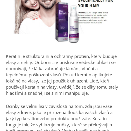
Keratin je strukturální a ochranný protein, který buduje
vlasy a nehty. Odborníci v příslušné vědecké oblasti se
domnívají, že látka zabraňuje lámání, vlnění a
tepelnému poškození vlasů. Pokud keratin aplikujete
lokálně na vlasy, lze jej použít k uhlazení. Lidé, kteří
používají keratin na vlasy, uvádějí, že se díky tomu staly
hladšími a snadněji se s nimi manipuluje.
Účinky se velmi liší v závislosti na tom, zda jsou vaše
vlasy zdravé, jaká je přirozená tloušťka vašich vlasů a
jaký typ keratinového produktu používáte. Keratin
funguje tak, že vyhlazuje buňky, které se překrývají a
tvoří prameny vašich vlasů. Vrstvy buněk nazývané