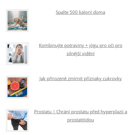
Spalte 500 kalorií doma
Kombinujte potraviny + jógu pro oči pro
silnější vidění
Jak přirozeně zmírnit příznaky cukrovky
Prostatu | Chrání prostatu před hyperplazií a
prostatitidou