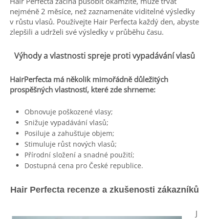
Hair Perfecta začíná působit okamžitě, může trvat
nejméně 2 měsíce, než zaznamenáte viditelné výsledky
v růstu vlasů. Používejte Hair Perfecta každý den, abyste
zlepšili a udrželi své výsledky v průběhu času.
Výhody a vlastnosti spreje proti vypadávání vlasů
HairPerfecta má několik mimořádně důležitých
prospěšných vlastností, které zde shrneme:
Obnovuje poškozené vlasy;
Snižuje vypadávání vlasů;
Posiluje a zahušťuje objem;
Stimuluje růst nových vlasů;
Přírodní složení a snadné použití;
Dostupná cena pro České republice.
Hair Perfecta recenze a
zkušenosti
zákazníků
J