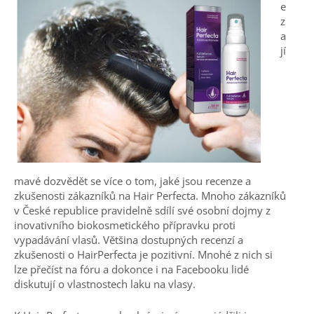
e
z
a
jí
mavé dozvědět se více o tom, jaké jsou recenze a
zkušenosti
zákazníků na Hair Perfecta. Mnoho zákazníků
v České republice pravidelně sdílí své osobní dojmy z
inovativního biokosmetického přípravku proti
vypadávání vlasů. Většina dostupných recenzí a
zkušenosti
o HairPerfecta je pozitivní. Mnohé z nich si
lze přečíst na fóru a dokonce i na Facebooku lidé
diskutují o vlastnostech laku na vlasy.