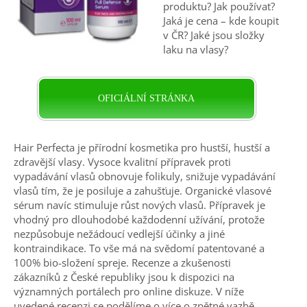
produktu? Jak používat?
Jaká je cena – kde koupit
v ČR? Jaké jsou složky
laku na vlasy?
OFICIÁLNÍ STRÁNKA
Hair Perfecta je přírodní kosmetika pro hustší, hustší a
zdravější vlasy. Vysoce kvalitní přípravek proti
vypadávání vlasů obnovuje folikuly, snižuje vypadávání
vlasů tím, že je posiluje a zahušťuje. Organické vlasové
sérum navíc stimuluje růst nových vlasů. Přípravek je
vhodný pro dlouhodobé každodenní užívání, protože
nezpůsobuje nežádoucí vedlejší účinky a jiné
kontraindikace. To vše má na svědomí patentované a
100% bio-složení spreje. Recenze a
zkušenosti
zákazníků z České republiky jsou k dispozici na
významných portálech pro online diskuze. V níže
uvedené recenzi se podělíme o více o zpětné vazbě