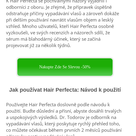
K Hair Perfecta se pochvalnými názory vyjádřili i
odborníci z oboru. Je zřejmé, že přípravek úspěšně
odstraňuje příčiny vypadávání vlasů a zároveň dokáže
při delším používání navrátit vlasům objem a lesklý
vzhled. Mnoho uživatelů, kteří Hair Perfecta osobně
vyzkoušeli, ve svých recenzích a názorech sdílí, že
sérum má blahodárný účinek, který se začíná
projevovat již za několik týdnů.
Nakupte Zde Se Slevou -50%
Jak používat Hair Perfecta: Návod k použití
Používejte Hair Perfecta doslovně podle návodu k
použití. Buďte důslední a přísní, abyste dosáhli trvalých
a uspokojivých výsledků. Dr. Todorov je odborník na
vypadávání vlasů, který poskytuje rychlý přehled toho,
co můžete očekávat během prvních 2 měsíců používání