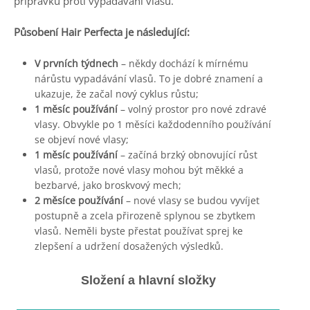
přípravku proti vypadávání vlasů.
Působení Hair Perfecta je následující:
V prvních týdnech
– někdy dochází k mírnému
nárůstu vypadávání vlasů. To je dobré znamení a
ukazuje, že začal nový cyklus růstu;
1 měsíc používání
– volný prostor pro nové zdravé
vlasy. Obvykle po 1 měsíci každodenního používání
se objeví nové vlasy;
1 měsíc používání
– začíná brzký obnovující růst
vlasů, protože nové vlasy mohou být měkké a
bezbarvé, jako broskvový mech;
2 měsíce používání
– nové vlasy se budou vyvíjet
postupně a zcela přirozeně splynou se zbytkem
vlasů. Neměli byste přestat používat sprej ke
zlepšení a udržení dosažených výsledků.
Složení a hlavní složky