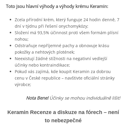
Toto jsou hlavní výhody a výhody krému Keramin:
Zcela přírodní krém, který funguje 24 hodin denně, 7
dní v týdnu při řešení onychomykózy;
Složení má 93,5% účinnost proti všem formám plísní
nohou;
Odstraňuje nepříjemné pachy a obnovuje krásu
pokožky a nehtových plotének;
Neexistují žádné stížnosti na negativní vedlejší
účinky nebo kontraindikace;
Pokud vás zajímá, kde koupit Keramin za dobrou
cenu v České republice – navštivte oficiální stránky
výrobce;
Nota Bene!
Účinky se mohou individuálně lišit!
Keramin Recenze a diskuze na fórech – není
to nebezpečné