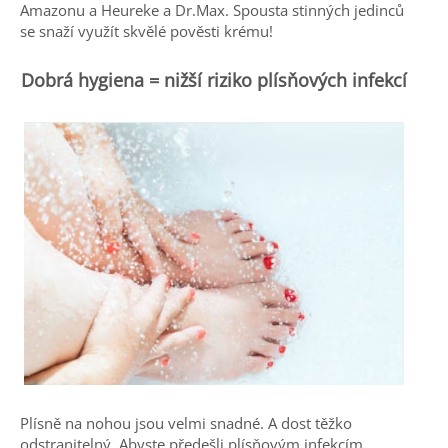
Amazonu a Heureke a Dr.Max. Spousta stinných jedinců
se snaží využít skvělé pověsti krému!
Dobrá hygiena = nižší riziko plísňových infekcí
Plísně na nohou jsou velmi snadné. A dost těžko
odstranitelný. Abyste předešli plísňovým infekcím,