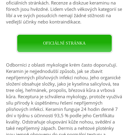
oficiálních stránkách. Recenze a diskzue keraminu na
fórech jsou hvězdné. Lidem všech věkových kategorií se
líbí a ve svých posudcích nemají žádné stížnosti na
vedlejší účinky nebo kontraindikace.
OFICIÁLNÍ STRÁNKA
Odborníci z oblasti mykologie krém často doporučují.
Keramin je nejjednodušší způsob, jak se zbavit
nepříjemných plísňových infekcí nohou. Jeho organické
složení obsahuje složky, jako je kyselina salicylová, tea
tree olej, heřmánek, propolis, březová kůra a vrbová
kůra. Receptura je schválena mykology, protože využívá
sílu přírody k úspěšnému řešení nepříjemných
plísňových infekcí. Keramin funguje 24 hodin denně 7
dní v týdnu s účinností 93,5 % podle jeho Certifikátu
kvality. Odstraňuje olupování kůže nohou, svědění a
také nepříjemný zápach. Dermis a nehtové ploténky
jsou jemně obnoveny do své normální textury a