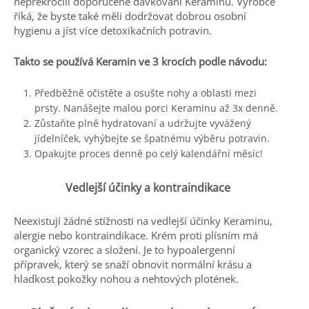
nepřekročili doporučené dávkování Keraminu. Výrobce
říká, že byste také měli dodržovat dobrou osobní
hygienu a jíst více detoxikačních potravin.
Takto se používá Keramin ve 3 krocích podle návodu:
Předběžně očistěte a osušte nohy a oblasti mezi
prsty. Nanášejte malou porci Keraminu až 3x denně.
Zůstaňte plně hydratovaní a udržujte vyvážený
jídelníček, vyhýbejte se špatnému výběru potravin.
Opakujte proces denně po celý kalendářní měsíc!
Vedlejší účinky a kontraindikace
Neexistují žádné stížnosti na vedlejší účinky Keraminu,
alergie nebo kontraindikace. Krém proti plísním má
organický vzorec a složení. Je to hypoalergenní
přípravek, který se snaží obnovit normální krásu a
hladkost pokožky nohou a nehtových plotének.