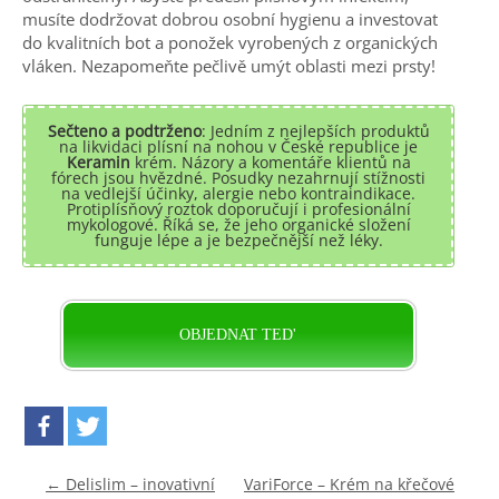
musíte dodržovat dobrou osobní hygienu a investovat
do kvalitních bot a ponožek vyrobených z organických
vláken. Nezapomeňte pečlivě umýt oblasti mezi prsty!
Sečteno a podtrženo
: Jedním z nejlepších produktů
na likvidaci plísní na nohou v České republice je
Keramin
krém. Názory a komentáře klientů na
fórech jsou hvězdné. Posudky nezahrnují stížnosti
na vedlejší účinky, alergie nebo kontraindikace.
Protiplísňový roztok doporučují i ​​profesionální
mykologové. Říká se, že jeho organické složení
funguje lépe a je bezpečnější než léky.
OBJEDNAT TED'
Post navigation
←
Delislim – inovativní
VariForce – Krém na křečové