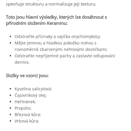
zpevňuje strukturu a normalizuje její texturu.
Toto jsou hlavní výsledky, kterých lze dosáhnout s
přírodním složením Keraminu:
Odstraňte příznaky a vajíčka onychomykózy;
Mějte jemnou a hladkou pokožku nohou s
rovnoměrně zbarvenými nehtovými destičkami;
Odstraňte nepříjemné pachy a zastavte odlupování
dermis;
Složky ve vzorci jsou:
Kyselina salicylová;
Čajovníkový olej;
Heřmánek;
Propolis;
Březová kůra;
Vrbová kůra;