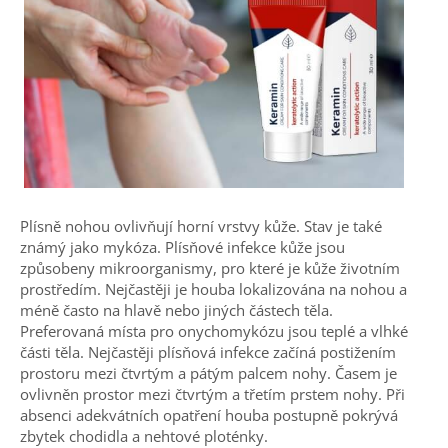
Plísně nohou ovlivňují horní vrstvy kůže. Stav je také
známý jako mykóza. Plísňové infekce kůže jsou
způsobeny mikroorganismy, pro které je kůže životním
prostředím. Nejčastěji je houba lokalizována na nohou a
méně často na hlavě nebo jiných částech těla.
Preferovaná místa pro onychomykózu jsou teplé a vlhké
části těla. Nejčastěji plísňová infekce začíná postižením
prostoru mezi čtvrtým a pátým palcem nohy. Časem je
ovlivněn prostor mezi čtvrtým a třetím prstem nohy. Při
absenci adekvátních opatření houba postupně pokrývá
zbytek chodidla a nehtové ploténky.