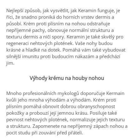
Nejlepší způsob, jak vysvětlit, jak Keramin funguje, je
říci, že snadno proniká do horních vrstev dermis a
působí. Krém proti plísním na nohou odstraňuje
nepříjemné pachy, obnovuje normální strukturu a
texturu dermis a ničí spory. Keramin je také skvělý pro
regeneraci nehtových plotének. Vaše nohy budou
krásné a hladké na dotek. Pomáhá vám také vybudovat
silnější imunitu proti budoucím nákazám a předchází
jim.
Výhody krému na houby nohou
Mnoho profesionálních mykologů doporučuje Kermain
kvůli jeho mnoha výhodám a výhodám. Krém proti
plísním pomáhá obnovit dobrou obranyschopnost
pokožky a probouzí její jemnou krásu. Posiluje také
pevnost nehtových plotének, normalizuje jejich texturu
a strukturu. Zapomenete na nepříjemný zápach nohou a
pocit studu při zouvání před přáteli.