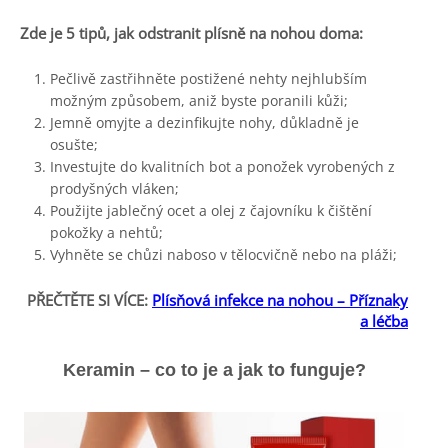
Zde je 5 tipů, jak odstranit plísně na nohou doma:
Pečlivě zastřihněte postižené nehty nejhlubším
možným způsobem, aniž byste poranili kůži;
Jemně omyjte a dezinfikujte nohy, důkladně je
osušte;
Investujte do kvalitních bot a ponožek vyrobených z
prodyšných vláken;
Použijte jablečný ocet a olej z čajovníku k čištění
pokožky a nehtů;
Vyhněte se chůzi naboso v tělocvičně nebo na pláži;
PŘEČTĚTE SI VÍCE:
Plísňová infekce na nohou – Příznaky
a léčba
Keramin – co to je a jak to funguje?