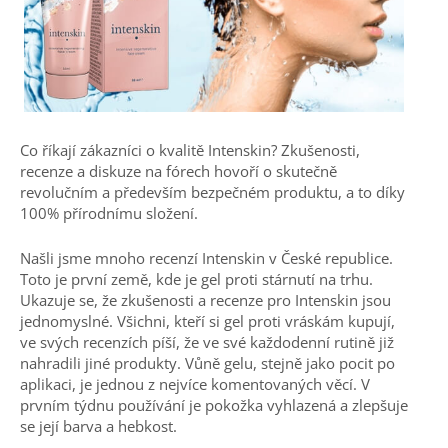
Co říkají zákazníci o kvalitě Intenskin? Zkušenosti,
recenze a diskuze na fórech hovoří o skutečně
revolučním a především bezpečném produktu, a to díky
100% přírodnímu složení.
Našli jsme mnoho recenzí Intenskin v České republice.
Toto je první země, kde je gel proti stárnutí na trhu.
Ukazuje se, že zkušenosti a recenze pro Intenskin jsou
jednomyslné. Všichni, kteří si gel proti vráskám kupují,
ve svých recenzích píší, že ve své každodenní rutině již
nahradili jiné produkty. Vůně gelu, stejně jako pocit po
aplikaci, je jednou z nejvíce komentovaných věcí. V
prvním týdnu používání je pokožka vyhlazená a zlepšuje
se její barva a hebkost.