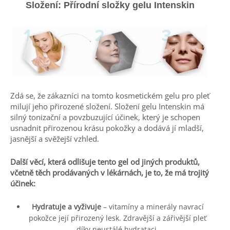
Složení: Přírodní složky gelu Intenskin
Zdá se, že zákazníci na tomto kosmetickém gelu pro pleť
milují jeho přirozené složení. Složení gelu Intenskin má
silný tonizační a povzbuzující účinek, který je schopen
usnadnit přirozenou krásu pokožky a dodává jí mladší,
jasnější a svěžejší vzhled.
Další věcí, která odlišuje tento gel od jiných produktů,
včetně těch prodávaných v lékárnách, je to, že má trojitý
účinek:
Hydratuje a vyživuje
– vitamíny a minerály navrací
pokožce její přirozený lesk. Zdravější a zářivější pleť
díky neustálé hydrataci.