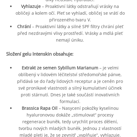
Vyhlazuje
– Proaktivní látky odstraňují vrásky na
obličeji a kolem očí. Pleť se vyhladí, obličej se vrátí do
přirozeného tvaru V.
Chrání
– Proaktivní látky a silné SPF filtry chrání pleť
před nezdravými vlivy prostředí. Vrásky a mdlá pleť
nemají úniku.
Složení gelu Intenskin obsahuje:
Extrakt ze semen Sybillum Marianum
– je velmi
oblíbený v lidovém léčitelství středomořské pánve,
přidává se do řady lidových receptur a je ceněn pro
své pronikavé vlastnosti a silný kumulativní účinek
proti stárnutí. Dnes je také součástí inovativních
formulací.
Brassica Rapa Oil
– Nasycení pokožky kyselinou
hyaluronovou dokáže „stimulovat“ procesy
regenerace buněk, tedy urychlit proces dělení,
tvorbu nových mladých buněk. Jednou z vlastností
mladé pleti je, že se zevnitř „vyplňuje“, vyhlazuje.