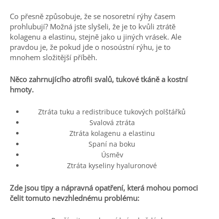
Co přesně způsobuje, že se nosoretní rýhy časem
prohlubují? Možná jste slyšeli, že je to kvůli ztrátě
kolagenu a elastinu, stejně jako u jiných vrásek. Ale
pravdou je, že pokud jde o nosoústní rýhu, je to
mnohem složitější příběh.
Něco zahrnujícího atrofii svalů, tukové tkáně a kostní
hmoty.
Ztráta tuku a redistribuce tukových polštářků
Svalová ztráta
Ztráta kolagenu a elastinu
Spaní na boku
Úsměv
Ztráta kyseliny hyaluronové
Zde jsou tipy a nápravná opatření, která mohou pomoci
čelit tomuto nevzhlednému problému: