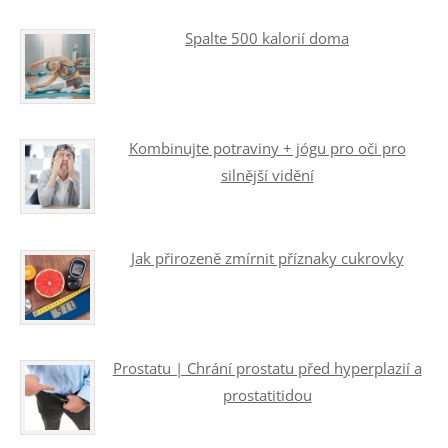
Spalte 500 kalorií doma
Kombinujte potraviny + jógu pro oči pro
silnější vidění
Jak přirozeně zmírnit příznaky cukrovky
Prostatu | Chrání prostatu před hyperplazií a
prostatitidou