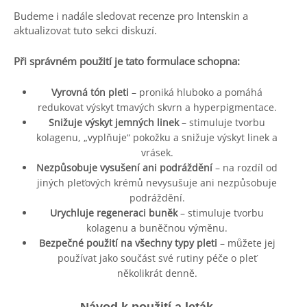
Budeme i nadále sledovat recenze pro Intenskin a
aktualizovat tuto sekci diskuzí.
Při správném použití je tato formulace schopna:
Vyrovná tón pleti
– proniká hluboko a pomáhá
redukovat výskyt tmavých skvrn a hyperpigmentace.
Snižuje výskyt jemných linek
– stimuluje tvorbu
kolagenu, „vyplňuje“ pokožku a snižuje výskyt linek a
vrásek.
Nezpůsobuje vysušení ani podráždění
– na rozdíl od
jiných pleťových krémů nevysušuje ani nezpůsobuje
podráždění.
Urychluje regeneraci buněk
– stimuluje tvorbu
kolagenu a buněčnou výměnu.
Bezpečné použití na všechny typy pleti
– můžete jej
používat jako součást své rutiny péče o pleť
několikrát denně.
Návod k použití a leták