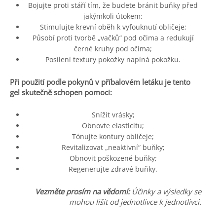
Bojujte proti stáří tím, že budete bránit buňky před
jakýmkoli útokem;
Stimulujte krevní oběh k vyfouknutí obličeje;
Působí proti tvorbě „vačků“ pod očima a redukují
černé kruhy pod očima;
Posílení textury pokožky napíná pokožku.
Při použití podle pokynů v příbalovém letáku je tento
gel skutečně schopen pomoci:
Snížit vrásky;
Obnovte elasticitu;
Tónujte kontury obličeje;
Revitalizovat „neaktivní“ buňky;
Obnovit poškozené buňky;
Regenerujte zdravé buňky.
Vezměte prosím na vědomí:
Účinky a výsledky se
mohou lišit od jednotlivce k jednotlivci.