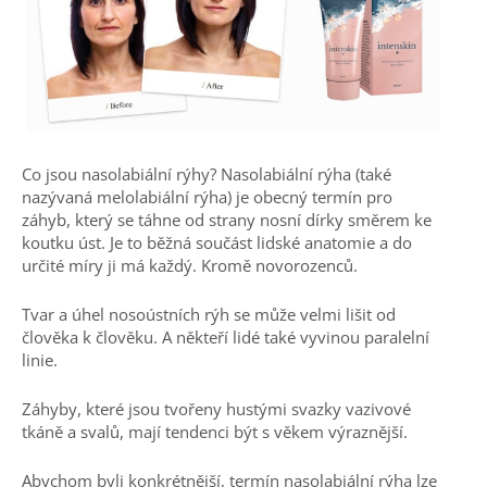
Co jsou nasolabiální rýhy? Nasolabiální rýha (také
nazývaná melolabiální rýha) je obecný termín pro
záhyb, který se táhne od strany nosní dírky směrem ke
koutku úst. Je to běžná součást lidské anatomie a do
určité míry ji má každý. Kromě novorozenců.
Tvar a úhel nosoústních rýh se může velmi lišit od
člověka k člověku. A někteří lidé také vyvinou paralelní
linie.
Záhyby, které jsou tvořeny hustými svazky vazivové
tkáně a svalů, mají tendenci být s věkem výraznější.
Abychom byli konkrétnější, termín nasolabiální rýha lze