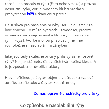
rozdělit na nosoústní rýhu (čára nebo vráska) a pravou
nosoústní rýhu, což je mnohem hlubší vráska s
přebytečnou
kůží
a tkání visící přes ni.
Další slova pro nasolabiální rýhy jsou linie úsměvu a
linie smíchu. To může být trochu zavádějící, protože
úsměv a smích nejsou viníky hlubokých nasolabiálních
rýh. I když k tvorbě mohou přispívat i jiné linie
rovnoběžné s nasolabiálním záhybem.
Jaké jsou tedy skutečné příčiny příliš výrazné nosoretní
rýhy? No, jak stárnete, část vašich tváří začíná klesat. A
to je způsobeno několika faktory.
Hlavní příčinou je úbytek objemu v důsledku svalové
atrofie, atrofie tuku a úbytek kostní hmoty.
Domácí opravné prostředky pro vrásky
Co způsobuje nasolabiální rýhy