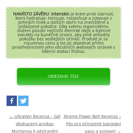
NAMÍSTO ZÁVĚRU
:
Intenskin
je krém proti stárnutí,
který hydratuje, tonizuje, rozjasňuje a zotavuje z
jemných linek a dalších skvrn na znečištěné a
poškozené pokožce. Díky svému organickému
složení působí nejčistší éterické oleje a bylinné
extrakty na buněčné úrovni, aby plně omladily
pokožku bez vedlejších účinků. Produkt je za
rozumnou cenu a lze jej objednat přímo
prostřednictvím jeho oficiálních webových stránek s
5denní dodací lhůtou.
OBJEDNAT TED'
Post navigation
←
UltraVen Recenze – Gel
Xtreme Power Belt Recenze –
obohacený arnikou
Pás pro přirozené tvarování
Montanou k odstranění
pasu a postavy!
→