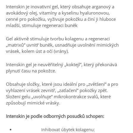
Intenskin je inovativní gel, který obsahuje arganový a
avokádový olej, vitamíny a kyselinu hyaluronovou,
cenné pro pokožku, vyživuje pokožku a činí ji hluboce
mladší, stimuluje regeneraci buněk
Gel aktivně stimuluje tvorbu kolagenu a regeneraci
„matrixů“ uvnitř buněk, usnadňuje uvolnění mimických
vrásek, kolem úst a očí (vrány).
Intenskin gel je neuvěřitelný „koktejl“, který překonává
plynutí času na pokožce.
Obsahuje složky, které jsou ideální pro „zvětšení“ a pro
vyhlazení vrásek zevnitř, „zatlačení“ pokožky zpět.
Složení gelu „uvolňuje“ mikrokontrakce svalů, které
způsobují mimické vrásky.
Intenskin je podle odborných posudků schopen:
Inhibovat úbytek kolagenu;