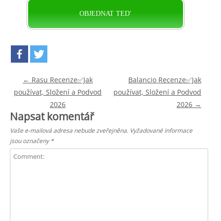
OBJEDNAT TED'
Post navigation
←
Rasu Recenze✅Jak
Balancio Recenze✅Jak
používat, Složení a Podvod
používat, Složení a Podvod
2026
2026
→
Napsat komentář
Vaše e-mailová adresa nebude zveřejněna.
Vyžadované informace
jsou označeny
*