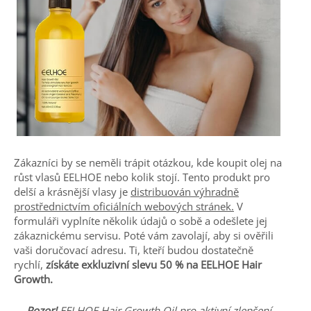
Zákazníci by se neměli trápit otázkou, kde koupit olej na
růst vlasů EELHOE nebo kolik stojí. Tento produkt pro
delší a krásnější vlasy je
distribuován výhradně
prostřednictvím oficiálních webových stránek.
V
formuláři vyplníte několik údajů o sobě a odešlete jej
zákaznickému servisu. Poté vám zavolají, aby si ověřili
vaši doručovací adresu. Ti, kteří budou dostatečně
rychlí,
získáte exkluzivní slevu 50 % na EELHOE Hair
Growth.
Pozor!
EELHOE Hair Growth Oil pro aktivní zlepšení