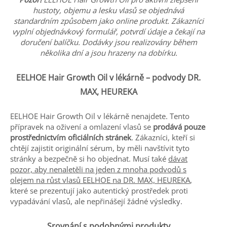
hustoty, objemu a lesku vlasů se objednává
standardním způsobem jako online produkt. Zákazníci
vyplní objednávkový formulář, potvrdí údaje a čekají na
doručení balíčku. Dodávky jsou realizovány během
několika dní a jsou hrazeny na dobírku.
EELHOE Hair Growth Oil v lékárně – podvody DR.
MAX, HEUREKA
EELHOE Hair Growth Oil v lékárně nenajdete. Tento
přípravek na oživení a omlazení vlasů se
prodává pouze
prostřednictvím oficiálních stránek
. Zákazníci, kteří si
chtějí zajistit originální sérum, by měli navštívit tyto
stránky a bezpečně si ho objednat. Musí také
dávat
pozor, aby nenaletěli na jeden z mnoha podvodů s
olejem na růst vlasů EELHOE na DR. MAX, HEUREKA
,
které se prezentují jako autentický prostředek proti
vypadávání vlasů, ale nepřinášejí žádné výsledky.
Srovnání s podobnými produkty