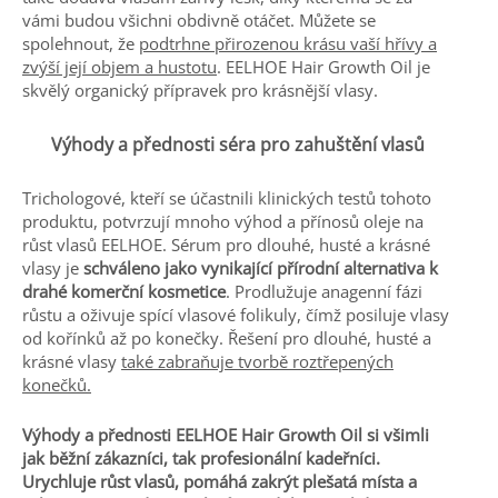
vámi budou všichni obdivně otáčet. Můžete se
spolehnout, že
podtrhne přirozenou krásu vaší hřívy a
zvýší její objem a hustotu
. EELHOE Hair Growth Oil je
skvělý organický přípravek pro krásnější vlasy.
Výhody a přednosti séra pro zahuštění vlasů
Trichologové, kteří se účastnili klinických testů tohoto
produktu, potvrzují mnoho výhod a přínosů oleje na
růst vlasů EELHOE. Sérum pro dlouhé, husté a krásné
vlasy je
schváleno jako vynikající přírodní alternativa k
drahé komerční kosmetice
. Prodlužuje anagenní fázi
růstu a oživuje spící vlasové folikuly, čímž posiluje vlasy
od kořínků až po konečky. Řešení pro dlouhé, husté a
krásné vlasy
také zabraňuje tvorbě roztřepených
konečků.
Výhody a přednosti EELHOE Hair Growth Oil si všimli
jak běžní zákazníci, tak profesionální kadeřníci.
Urychluje růst vlasů, pomáhá zakrýt plešatá místa a