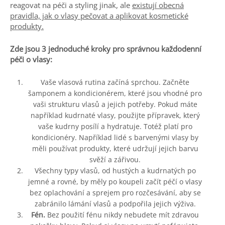
reagovat na péči a styling jinak, ale
existují obecná
pravidla, jak o vlasy pečovat a aplikovat kosmetické
produkty.
Zde jsou 3 jednoduché kroky pro správnou každodenní
péči o vlasy:
Vaše vlasová rutina začíná sprchou. Začněte
šamponem a kondicionérem, které jsou vhodné pro
vaši strukturu vlasů a jejich potřeby. Pokud máte
například kudrnaté vlasy, použijte přípravek, který
vaše kudrny posílí a hydratuje. Totéž platí pro
kondicionéry. Například lidé s barvenými vlasy by
měli používat produkty, které udržují jejich barvu
svěží a zářivou.
Všechny typy vlasů, od hustých a kudrnatých po
jemné a rovné, by měly po koupeli začít péčí o vlasy
bez oplachování a sprejem pro rozčesávání, aby se
zabránilo lámání vlasů a podpořila jejich výživa.
Fén.
Bez použití fénu nikdy nebudete mít zdravou