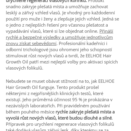
urychlené regeneraci vlasových kořínků.
Produkt
snadno zakryje plešatá místa a umožňuje zachovat
lesklý a zářivý vzhled vlasů. Je vhodný pro každodenní
použití pro muže i ženy a zlepšuje jejich vzhled. Jedná se
o jedno z nejlepších řešení pro včasnou plešatost a
vypadávání vlasů, které si lze objednat online.
Přináší
rychlé a bezpečné výsledky a umožňuje jednotlivcům
znovu získat sebevědomí
. Profesionální kadeřníci i
odborní trichologové jsou ohromeni jeho schopností
stimulovat růst nových vlasů a tvrdí, že EELHOE Hair
Growth Oil patří mezi nejlepší volby pro aktivaci spících
vlasových folikulů.
Nebudete se muset obávat stížností na to, jak EELHOE
Hair Growth Oil funguje. Tento produkt prošel
některými z nejpřísnějších klinických testů, které
existují. Jeho průměrná účinnost 95 % je prokázána v
nezávislých laboratořích. Při pravidelném používání
během pouhého měsíce
rychle zakryje plešatá místa a
vyvolá růst nových vlasů, které budou dlouhé a silné
.
Přípravek pro urychlení regenerace vlasových folikulů
také dodává vlasům zářivý lesk, díky kterému se za