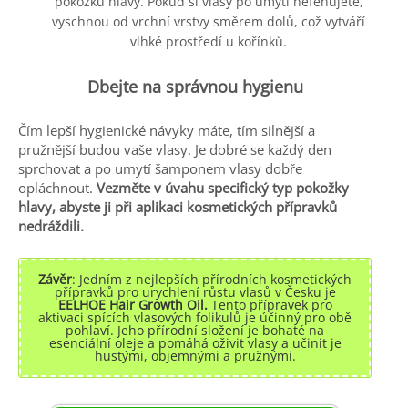
pokožku hlavy. Pokud si vlasy po umytí nefénujete,
vyschnou od vrchní vrstvy směrem dolů, což vytváří
vlhké prostředí u kořínků.
Dbejte na správnou hygienu
Čím lepší hygienické návyky máte, tím silnější a
pružnější budou vaše vlasy. Je dobré se každý den
sprchovat a po umytí šamponem vlasy dobře
opláchnout.
Vezměte v úvahu specifický typ pokožky
hlavy, abyste ji při aplikaci kosmetických přípravků
nedráždili.
Závěr
: Jedním z nejlepších přírodních kosmetických
přípravků pro urychlení růstu vlasů v Česku je
EELHOE Hair Growth Oil.
Tento přípravek pro
aktivaci spících vlasových folikulů je účinný pro obě
pohlaví. Jeho přírodní složení je bohaté na
esenciální oleje a pomáhá oživit vlasy a učinit je
hustými, objemnými a pružnými.