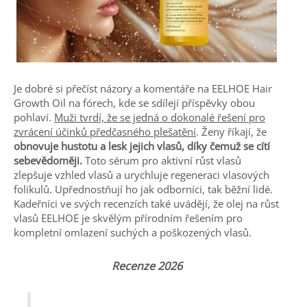
Je dobré si přečíst názory a komentáře na EELHOE Hair
Growth Oil na fórech, kde se sdílejí příspěvky obou
pohlaví.
Muži tvrdí, že se jedná o dokonalé řešení pro
zvrácení účinků předčasného plešatění
. Ženy říkají, že
obnovuje hustotu a lesk jejich vlasů, díky čemuž se cítí
sebevědoměji.
Toto sérum pro aktivní růst vlasů
zlepšuje vzhled vlasů a urychluje regeneraci vlasových
folikulů. Upřednostňují ho jak odborníci, tak běžní lidé.
Kadeřníci ve svých recenzích také uvádějí, že olej na růst
vlasů EELHOE je skvělým přírodním řešením pro
kompletní omlazení suchých a poškozených vlasů.
Recenze 2026