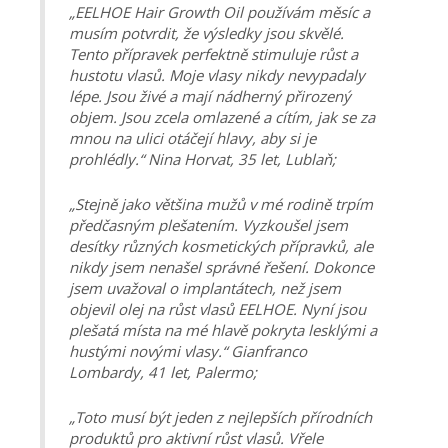
„EELHOE Hair Growth Oil používám měsíc a
musím potvrdit, že výsledky jsou skvělé.
Tento přípravek perfektně stimuluje růst a
hustotu vlasů. Moje vlasy nikdy nevypadaly
lépe. Jsou živé a mají nádherný přirozený
objem. Jsou zcela omlazené a cítím, jak se za
mnou na ulici otáčejí hlavy, aby si je
prohlédly.“ Nina Horvat, 35 let, Lublaň;
„Stejně jako většina mužů v mé rodině trpím
předčasným plešatením. Vyzkoušel jsem
desítky různých kosmetických přípravků, ale
nikdy jsem nenašel správné řešení. Dokonce
jsem uvažoval o implantátech, než jsem
objevil olej na růst vlasů EELHOE. Nyní jsou
plešatá místa na mé hlavě pokryta lesklými a
hustými novými vlasy.“ Gianfranco
Lombardy, 41 let, Palermo;
„Toto musí být jeden z nejlepších přírodních
produktů pro aktivní růst vlasů. Vřele