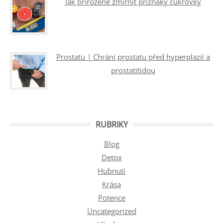
Jak přirozeně zmírnit příznaky cukrovky
Prostatu | Chrání prostatu před hyperplazií a
prostatitidou
RUBRIKY
Blog
Detox
Hubnutí
Krása
Potence
Uncategorized