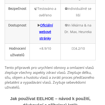
Bezpečnost
🍃Testováno a
⛔️Individuálně se
ověřeno
liší
Dostupnost
▶️
Oficiální
☢️In lékárna & na
webové
Dr. Max, Heureka
stránky
Hodnocení
⭐️8.9/10
👎🏼4.2/10
uživatelů
Tento přípravek pro urychlení obnovy a omlazení vlasů
zlepšuje všechny aspekty zdraví vlasů. Zlepšuje délku,
sílu, objem a hustotu vlasů a zvrátí proces předčasného
plešatění a vypadávání vlasů. Zvyšuje sebevědomí
uživatelů.
Jak používat EELHOE – návod k použití,