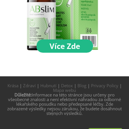
Krása
|
Zdraví
|
Hubnutí
|
Detox
|
Blog
|
Privacy Policy
|
Mapa webu
Důležité:
Informace na této stránce jsou určeny pro
všeobecné znalosti a není efektivní náhradou za odborné
lékařského posudku nebo předepsané léčby. Zde
zobrazené výsledky nejsou zárukou, že budete dosáhnout
stejných výsledků.