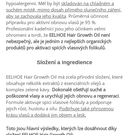
hypoalergenní. Měl by být
skladován na chladném a
suchém místě, mimo dosah přímého slunečního záření,
aby se zachovala jeho kvalita
. Průměrná účinnost
přípravku pro aktivní obnovu vlasů je 95 %.
Profesionální kadeřníci jsou jeho účinkem velmi
ohromeni a tvrdí, že
EELHOE Hair Growth Oil není
nebezpečný, ale je jedním z nejlepších organických
produktů pro aktivaci spících vlasových folikulů.
Složení a ingredience
EELHOE Hair Growth Oil má zcela přírodní složení, které
obsahuje několik extraktů z esenciálních olejů a
komplex zelené kávy.
Dokonalé ošetřují suché a
poškozené vlasy a urychlují jejich obnovu a regeneraci
.
Formule aktivuje spící vlasové folikuly a podporuje
jejich růst, hustotu a sílu.
Podtrhuje také přirozenou
krásu vlasů a dodává jim objem a lesk.
Toto jsou hlavní výsledky, kterých lze dosáhnout díky
složení EELHOE Hair Growth Oil: