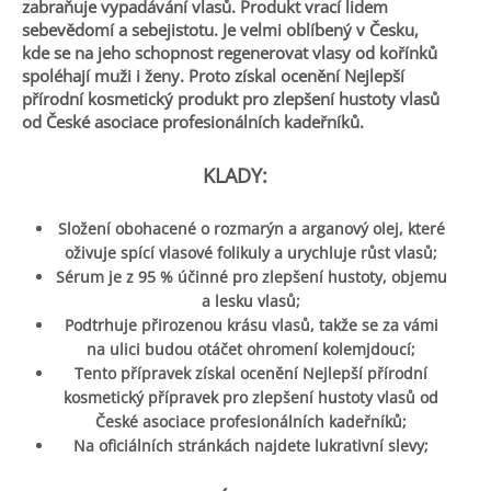
zabraňuje vypadávání vlasů. Produkt vrací lidem
sebevědomí a sebejistotu. Je velmi oblíbený v Česku,
kde se na jeho schopnost regenerovat vlasy od kořínků
spoléhají muži i ženy. Proto získal ocenění Nejlepší
přírodní kosmetický produkt pro zlepšení hustoty vlasů
od České asociace profesionálních kadeřníků.
KLADY:
Složení obohacené o rozmarýn a arganový olej, které
oživuje spící vlasové folikuly a urychluje růst vlasů;
Sérum je z 95 % účinné pro zlepšení hustoty, objemu
a lesku vlasů;
Podtrhuje přirozenou krásu vlasů, takže se za vámi
na ulici budou otáčet ohromení kolemjdoucí;
Tento přípravek získal ocenění Nejlepší přírodní
kosmetický přípravek pro zlepšení hustoty vlasů od
České asociace profesionálních kadeřníků;
Na oficiálních stránkách najdete lukrativní slevy;