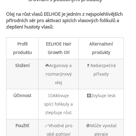
Olej na růst vlasů EELHOE je jedním z nejspolehlivějších
přírodních sér pro aktivaci spících vlasových folikulů a
zlepšení hustoty vlasů:
Profil
EELHOE Hair
Alternativní
produktu
Growth Oil
produkty
Složení
☘️Arganový a
💊Nebezpečné
rozmarýnový
přísady
olej
Účinnost
👍🏼Aktivuje
🩻Zvyšuje lesk
spící folikuly a
zlepšuje růst
Použití
✅Vhodné pro
🚫Může vyvolat
obě pohlaví
alergie