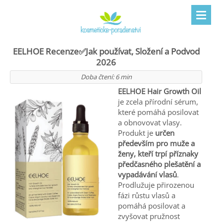
EELHOE Recenze✅Jak používat, Složení a Podvod
2026
Doba čtení:
6
min
EELHOE Hair Growth Oil
je zcela přírodní sérum,
které pomáhá posilovat
a obnovovat vlasy.
Produkt je
určen
především pro muže a
ženy, kteří trpí příznaky
předčasného plešatění a
vypadávání vlasů
.
Prodlužuje přirozenou
fázi růstu vlasů a
pomáhá posilovat a
zvyšovat pružnost