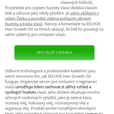
vlasových folikulů.
Prostředek pro zvýšení hustoty vlasů dodává vlasům
lesk a zářivost jako nikdy předtím. Je
velmi oblíbený v
celém Česku a pomáhá oběma pohlavím obnovit
hustotu a krásu vlasů
. Názory a komentáře na EELHOE
Hair Growth Oil na fórech ukazují, že lidé ho považují za
velmi užitečný pro omlazení vlasů.
OFICIÁLNÍ STRÁNKA
Odborní trichologové a profesionální kadeřníci jsou
velmi ohromeni tím, jak EELHOE Hair Growth Oil
funguje. Organické sérum pro omlazení a regeneraci
vlasů
umožňuje lidem zachovat si zářivý vzhled a
vynikající hustotu
vlasů. Jeho složení obsahuje mnoho
účinných rostlinných výtažků, jako je zelená káva,
ricinový olej, kokosový olej, rozmarýnový olej a
arganový olej. Produkt prošel rozsáhlými klinickými
testy. Jeho průměrná účinnost pro kompletní regeneraci