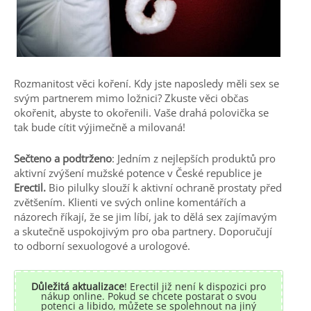
Rozmanitost věci koření. Kdy jste naposledy měli sex se
svým partnerem mimo ložnici? Zkuste věci občas
okořenit, abyste to okořenili. Vaše drahá polovička se
tak bude cítit výjimečně a milovaná!
Sečteno a podtrženo
: Jedním z nejlepších produktů pro
aktivní zvýšení mužské potence v České republice je
Erectil.
Bio pilulky slouží k aktivní ochraně prostaty před
zvětšením. Klienti ve svých online komentářích a
názorech říkají, že se jim líbí, jak to dělá sex zajímavým
a skutečně uspokojivým pro oba partnery. Doporučují
to odborní sexuologové a urologové.
Důležitá aktualizace
! Erectil již není k dispozici pro
nákup online. Pokud se chcete postarat o svou
potenci a libido, můžete se spolehnout na jiný