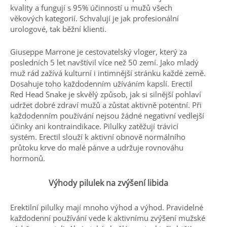
kvality a fungují s 95% účinností u mužů všech
věkových kategorií. Schvalují je jak profesionální
urologové, tak běžní klienti.
Giuseppe Marrone je cestovatelský vloger, který za
posledních 5 let navštívil více než 50 zemí. Jako mladý
muž rád zažívá kulturní i intimnější stránku každé země.
Dosahuje toho každodenním užíváním kapslí. Erectil
Red Head Snake je skvělý způsob, jak si silnější pohlaví
udržet dobré zdraví mužů a zůstat aktivně potentní. Při
každodenním používání nejsou žádné negativní vedlejší
účinky ani kontraindikace. Pilulky zatěžují trávicí
systém. Erectil slouží k aktivní obnově normálního
průtoku krve do malé pánve a udržuje rovnováhu
hormonů.
Výhody pilulek na zvýšení libida
Erektilní pilulky mají mnoho výhod a výhod. Pravidelné
každodenní používání vede k aktivnímu zvýšení mužské