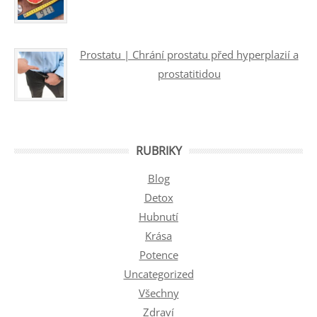
Prostatu | Chrání prostatu před hyperplazií a
prostatitidou
RUBRIKY
Blog
Detox
Hubnutí
Krása
Potence
Uncategorized
Všechny
Zdraví