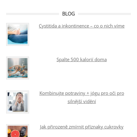
BLOG
Cystitida a inkontinence – co o nich víme
Spalte 500 kalorií doma
Kombinujte potraviny + jógu pro oči pro
silnější vidění
Jak přirozeně zmírnit příznaky cukrovky