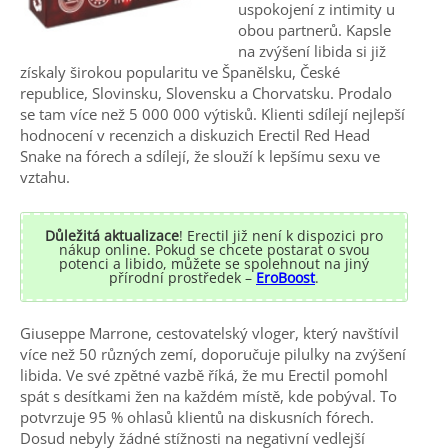
uspokojení z intimity u
obou partnerů. Kapsle
na zvýšení libida si již
získaly širokou popularitu ve Španělsku, České
republice, Slovinsku, Slovensku a Chorvatsku. Prodalo
se tam více než 5 000 000 výtisků. Klienti sdílejí nejlepší
hodnocení v recenzich a diskuzich Erectil Red Head
Snake na fórech a sdílejí, že slouží k lepšímu sexu ve
vztahu.
Důležitá aktualizace
! Erectil již není k dispozici pro
nákup online. Pokud se chcete postarat o svou
potenci a libido, můžete se spolehnout na jiný
přírodní prostředek –
EroBoost
.
Giuseppe Marrone, cestovatelský vloger, který navštívil
více než 50 různých zemí, doporučuje pilulky na zvýšení
libida. Ve své zpětné vazbě říká, že mu Erectil pomohl
spát s desítkami žen na každém místě, kde pobýval. To
potvrzuje 95 % ohlasů klientů na diskusních fórech.
Dosud nebyly žádné stížnosti na negativní vedlejší