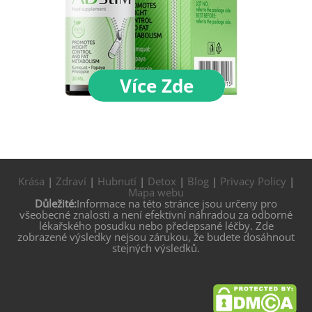
Krása
|
Zdraví
|
Hubnutí
|
Detox
|
Blog
|
Privacy Policy
|
Mapa webu
Důležité:
Informace na této stránce jsou určeny pro
všeobecné znalosti a není efektivní náhradou za odborné
lékařského posudku nebo předepsané léčby. Zde
zobrazené výsledky nejsou zárukou, že budete dosáhnout
stejných výsledků.