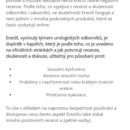
pohodě a mužské sexualitě nemá Erectil žádné negativní
recenze. Podle toho, co vyplývá z recenzí a zkušeností
odborníků i zákazníků, ve skutečnosti Erectil funguje a
není jedním z mnoha podvodných produktů, které se
často vyskytují online.
Erectil, vyvinutý týmem urologických odborníků, je
doplněk v kapslích, který je podle toho, co je uvedeno
na oficiálních stránkách a jak potvrzují recenze,
zkušenosti a diskuze, užitečný pro působení proti:
Sexuální dysfunkce;
Absence sexuální touhy;
Problémy s nepřítomností nebo krátkým trváním
erekce;
Předčasná ejakulace.
To vše s ohledem na naprostou bezpečnost používání a
dostupnou cenu (tento aspekt Erectilu také získal
mnoho pozitivních recenzí a zpětné vazby).