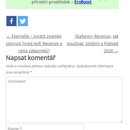
přírodní prostředek –
EroBoost
.
Post navigation
←
Eternelle – zvrátit známky
Diaform+ Recenze, Jak
stárnutí hned teď! Recenze a
používat, Složení a Podvod
cena zákazníků?
2026
→
Napsat komentář
Vaše e-mailová adresa nebude zveřejněna.
Vyžadované informace
jsou označeny
*