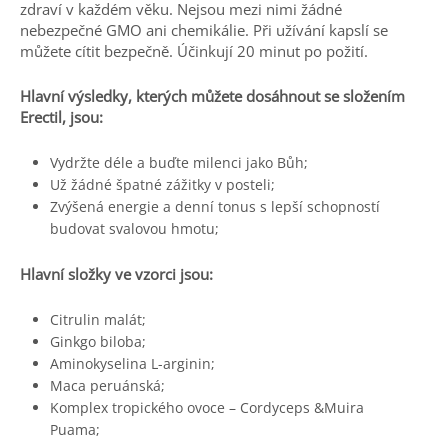
zdraví v každém věku. Nejsou mezi nimi žádné
nebezpečné GMO ani chemikálie. Při užívání kapslí se
můžete cítit bezpečně. Účinkují 20 minut po požití.
Hlavní výsledky, kterých můžete dosáhnout se složením
Erectil, jsou:
Vydržte déle a buďte milenci jako Bůh;
Už žádné špatné zážitky v posteli;
Zvýšená energie a denní tonus s lepší schopností
budovat svalovou hmotu;
Hlavní složky ve vzorci jsou:
Citrulin malát;
Ginkgo biloba;
Aminokyselina L-arginin;
Maca peruánská;
Komplex tropického ovoce – Cordyceps &Muira
Puama;