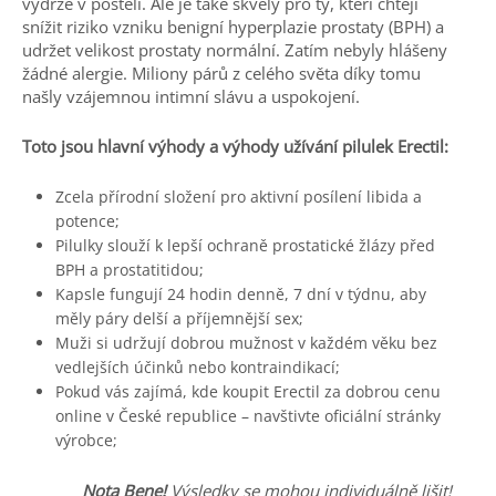
výdrže v posteli. Ale je také skvělý pro ty, kteří chtějí
snížit riziko vzniku benigní hyperplazie prostaty (BPH) a
udržet velikost prostaty normální. Zatím nebyly hlášeny
žádné alergie. Miliony párů z celého světa díky tomu
našly vzájemnou intimní slávu a uspokojení.
Toto jsou hlavní výhody a výhody užívání pilulek Erectil:
Zcela přírodní složení pro aktivní posílení libida a
potence;
Pilulky slouží k lepší ochraně prostatické žlázy před
BPH a prostatitidou;
Kapsle fungují 24 hodin denně, 7 dní v týdnu, aby
měly páry delší a příjemnější sex;
Muži si udržují dobrou mužnost v každém věku bez
vedlejších účinků nebo kontraindikací;
Pokud vás zajímá, kde koupit Erectil za dobrou cenu
online v České republice – navštivte oficiální stránky
výrobce;
Nota Bene!
Výsledky se mohou individuálně lišit!