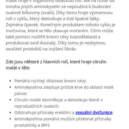
malát hraje v organismu důležitou roli. Ale na rozdíl od
mnoha jiných aminokyselin se nepoužívá k budování
svalové bílkoviny (svalů). Díky tomu hraje významnou
roli v cyklu, který detoxikuje a čistí špatné látky.
Zejména čpavek. Konečným produktem tohoto cyklu je
močovina, které se tělo zbavuje močením. Citrín může
také pomoci rozšířit krevní cévy (vazodilatace) a
produkovat oxid dusnatý. Díky tomu je nezbytnou
součástí produktů na zvýšení libida.
Zde jsou některé z hlavních rolí, které hraje citrulin
malát v těle:
Pomáhá rychleji dilatovat krevní cévy;
Aminokyselina zlepšuje průtok krve do oblasti malé
pánve;
Citrulin malát dezinfikuje a detoxikuje tkáně v
reprodukčních svalech;
Odstraňuje příznaky erektilní a
sexuální dysfunkce
;
Aminokyselina pomáhá mužům překonat příznaky
prostatitidy a BPH;